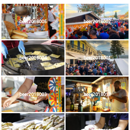
beer2018005
beer2018002
beer2018004
beer2018001
beer2018003
beer2018012