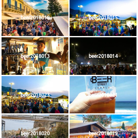
beer2018018
beer2018015
beer2018013
beer2018014
beer2018023
beer2018021
beer2018020
beer2018019