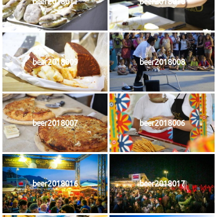
beer2018011
beer2018010
beer2018009
beer2018008
beer2018007
beer2018006
beer2018016
beer2018017