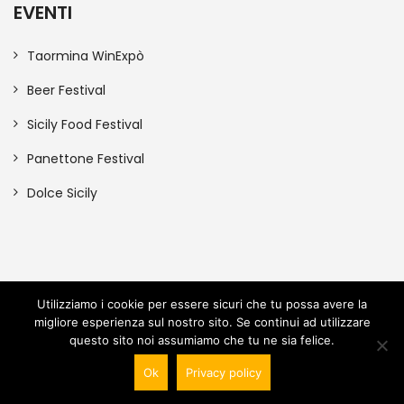
EVENTI
Taormina WinExpò
Beer Festival
Sicily Food Festival
Panettone Festival
Dolce Sicily
Utilizziamo i cookie per essere sicuri che tu possa avere la
migliore esperienza sul nostro sito. Se continui ad utilizzare
© 2023 SICILY EVENT SRLS P.IVA: 06781000820 | Tutti i diritti
questo sito noi assumiamo che tu ne sia felice.
sono riservati
Ok
Privacy policy