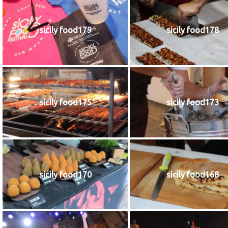
sicily food179
sicily food178
sicily food175
sicily food173
sicily food170
sicily food168