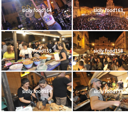
sicily food164
sicily food163
sicily food159
sicily food158
sicily food154
sicily food153